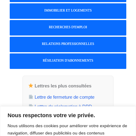
IMMOBILIER ET LOGEMENTS
RECHERCHES D'EMPLOI
RELATIONS PROFESSIONNELLES
RÉSILIATION D'ABONNEMENTS
Lettres les plus consultées
Lettre de fermeture de compte
Letttre de réclamation à DPD
Nous respectons votre vie privée.
Attestation de parent isolé
Demande de jours de RTT
Nous utilisons des cookies pour améliorer votre expérience de
navigation, diffuser des publicités ou des contenus
Demande de temps plein