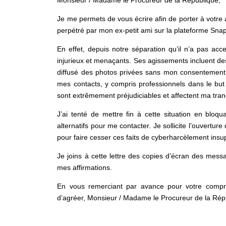
Monsieur / Madame le Procureur de la République,
Je me permets de vous écrire afin de porter à votre 
perpétré par mon ex-petit ami sur la plateforme Sn
En effet, depuis notre séparation qu’il n’a pas acc
injurieux et menaçants. Ses agissements incluent des
diffusé des photos privées sans mon consentement
mes contacts, y compris professionnels dans le but
sont extrêmement préjudiciables et affectent ma tranq
J’ai tenté de mettre fin à cette situation en blo
alternatifs pour me contacter. Je sollicite l’ouvertu
pour faire cesser ces faits de cyberharcèlement insu
Je joins à cette lettre des copies d’écran des messa
mes affirmations.
En vous remerciant par avance pour votre compréh
d’agréer, Monsieur / Madame le Procureur de la Répu