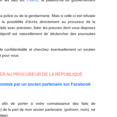
er les faits sur
Pharos
, la plateforme du gouvernement
la police ou de la gendarmerie. Mais si celle-ci est refusée
a possibilité d’écrire directement au procureur de la
 faits avec précision, lister les preuves dont vous disposez
L’objectif est naturellement de déclencher des poursuites
de confidentialité et cherchez éventuellement un soutien
t pour vous.
SER AU PROCUREUR DE LA RÉPUBLIQUE
 commis par un ancien partenaire sur Facebook
afin de porter à votre connaissance des faits de
e) de la part de mon ancien partenaire, (prénom, nom), né
lète).