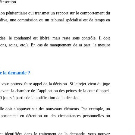
éinsertion.
tion pénitentiaire qui transmet un rapport sur le comportement du
idive, une commission ou un tribunal spécialisé est de temps en
rdée, le condamné est libéré, mais reste sous contrôle. Il doit
ctions, soins, etc.). En cas de manquement de sa part, la mesure
de la demande ?
 vous pouvez faire appel de la décision. Si le rejet vient du juge
devant la chambre de l’application des peines de la cour d’appel.
 jours à partir de la notification de la décision.
lle doit s’appuyer sur des nouveaux éléments. Par exemple, un
mportement en détention ou des circonstances personnelles ou
sont identifiées dans le traitement de la demande, vous pouvez