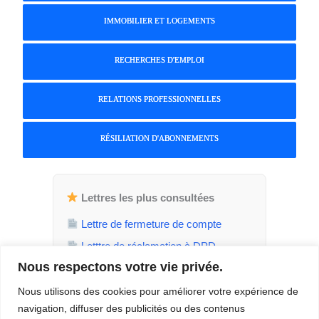
IMMOBILIER ET LOGEMENTS
RECHERCHES D'EMPLOI
RELATIONS PROFESSIONNELLES
RÉSILIATION D'ABONNEMENTS
Lettres les plus consultées
Lettre de fermeture de compte
Letttre de réclamation à DPD
Nous respectons votre vie privée.
Attestation de parent isolé
Demande de jours de RTT
Nous utilisons des cookies pour améliorer votre expérience de
navigation, diffuser des publicités ou des contenus
Demande de temps plein