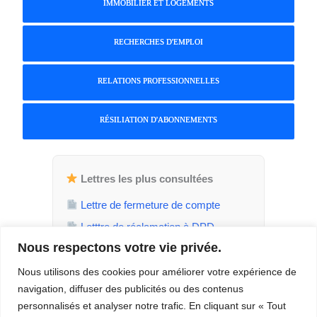
IMMOBILIER ET LOGEMENTS
RECHERCHES D'EMPLOI
RELATIONS PROFESSIONNELLES
RÉSILIATION D'ABONNEMENTS
Lettres les plus consultées
Lettre de fermeture de compte
Letttre de réclamation à DPD
Nous respectons votre vie privée.
Attestation de parent isolé
Demande de jours de RTT
Nous utilisons des cookies pour améliorer votre expérience de
navigation, diffuser des publicités ou des contenus
Demande de temps plein
personnalisés et analyser notre trafic. En cliquant sur « Tout