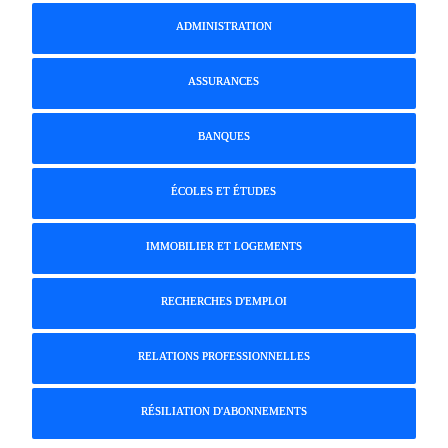
h
ADMINISTRATION
e
r
c
ASSURANCES
h
e
r
BANQUES
:
ÉCOLES ET ÉTUDES
IMMOBILIER ET LOGEMENTS
RECHERCHES D'EMPLOI
RELATIONS PROFESSIONNELLES
RÉSILIATION D'ABONNEMENTS