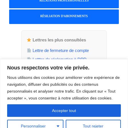
RELATIONS PROFESSIONNELLES
RÉSILIATION D'ABONNEMENTS
Lettres les plus consultées
Lettre de fermeture de compte
Letttre de réclamation à DPD
Nous respectons votre vie privée.
Attestation de parent isolé
Demande de jours de RTT
Nous utilisons des cookies pour améliorer votre expérience de
navigation, diffuser des publicités ou des contenus
Demande de temps plein
personnalisés et analyser notre trafic. En cliquant sur « Tout
accepter », vous consentez à notre utilisation des cookies.
Accepter tout
© 2026 – Tous droits réservés – TaLettre.fr –
Contact
–
À propos
–
Mentions
légales
–
Politique de confidentialité
–
Politique de cookies
Personnaliser
Tout rejeter