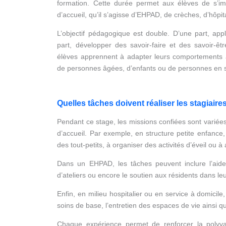
formation. Cette durée permet aux élèves de s’i
d’accueil, qu’il s’agisse d’EHPAD, de crèches, d’hôpi
L’objectif pédagogique est double. D’une part, appl
part, développer des savoir-faire et des savoir-ê
élèves apprennent à adapter leurs comportements aux
de personnes âgées, d’enfants ou de personnes en s
Quelles tâches doivent réaliser les stagiaire
Pendant ce stage, les missions confiées sont variées
d’accueil. Par exemple, en structure petite enfance,
des tout-petits, à organiser des activités d’éveil ou à
Dans un EHPAD, les tâches peuvent inclure l’aide 
d’ateliers ou encore le soutien aux résidents dans l
Enfin, en milieu hospitalier ou en service à domicile
soins de base, l’entretien des espaces de vie ainsi qu
Chaque expérience permet de renforcer la polyval