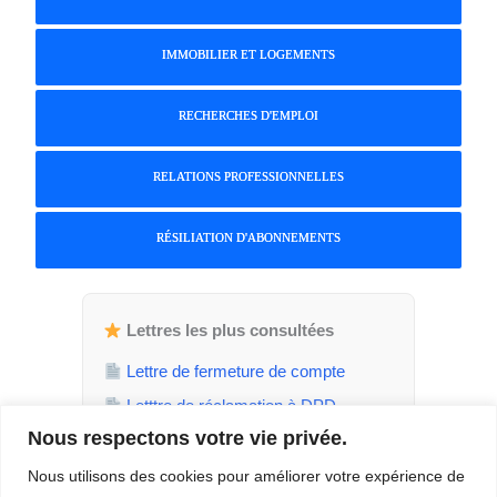
IMMOBILIER ET LOGEMENTS
RECHERCHES D'EMPLOI
RELATIONS PROFESSIONNELLES
RÉSILIATION D'ABONNEMENTS
Lettres les plus consultées
Lettre de fermeture de compte
Letttre de réclamation à DPD
Nous respectons votre vie privée.
Attestation de parent isolé
Demande de jours de RTT
Nous utilisons des cookies pour améliorer votre expérience de