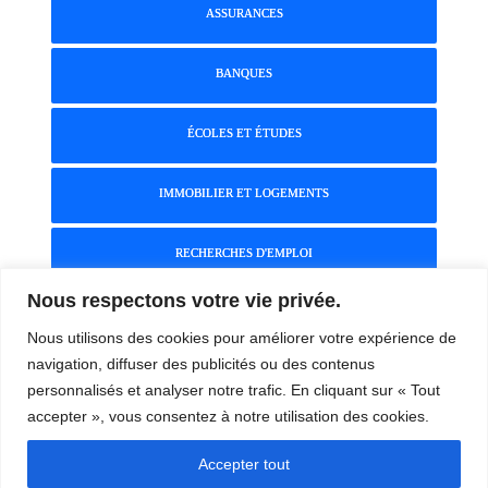
c
ASSURANCES
h
e
r
BANQUES
:
ÉCOLES ET ÉTUDES
IMMOBILIER ET LOGEMENTS
RECHERCHES D'EMPLOI
Nous respectons votre vie privée.
RELATIONS PROFESSIONNELLES
Nous utilisons des cookies pour améliorer votre expérience de
navigation, diffuser des publicités ou des contenus
RÉSILIATION D'ABONNEMENTS
personnalisés et analyser notre trafic. En cliquant sur « Tout
accepter », vous consentez à notre utilisation des cookies.
Accepter tout