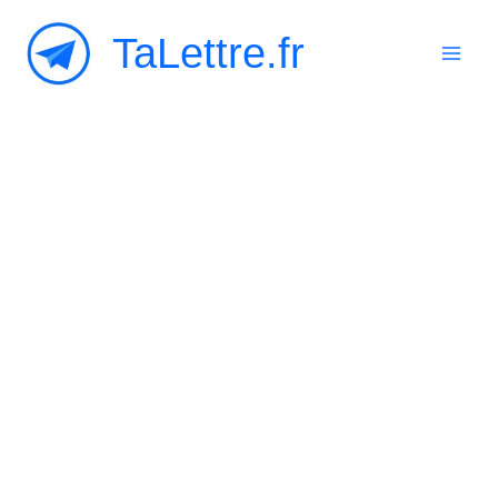
Aller
TaLettre.fr
au
contenu