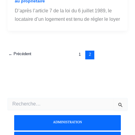
au propriétaire
D’après l’article 7 de la loi du 6 juillet 1989, le
locataire d’un logement est tenu de régler le loyer
←
Précédent
1
2
R
e
c
h
ADMINISTRATION
e
r