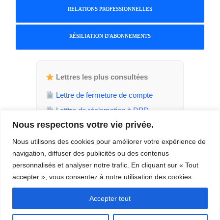
RELATIONS PROFESSIONNELLES
RÉSILIATION D'ABONNEMENTS
Lettres les plus consultées
Lettre de fermeture de compte
Letttre de réclamation à DPD
Nous respectons votre vie privée.
Attestation de parent isolé
Demande de jours de RTT
Nous utilisons des cookies pour améliorer votre expérience de
navigation, diffuser des publicités ou des contenus
Demande de temps plein
personnalisés et analyser notre trafic. En cliquant sur « Tout
accepter », vous consentez à notre utilisation des cookies.
Accepter tout
© 2026 – Tous droits réservés – TaLettre.fr –
Contact
–
À propos
–
Mentions