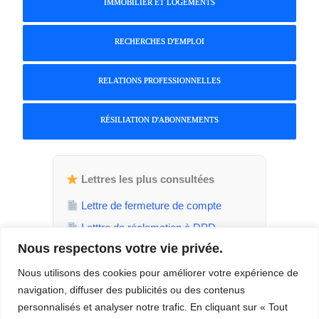
IMMOBILIER ET LOGEMENTS
RECHERCHES D'EMPLOI
RELATIONS PROFESSIONNELLES
RÉSILIATION D'ABONNEMENTS
Lettres les plus consultées
Lettre de fermeture de compte
Letttre de réclamation à DPD
Nous respectons votre vie privée.
Attestation de parent isolé
Demande de jours de RTT
Nous utilisons des cookies pour améliorer votre expérience de
navigation, diffuser des publicités ou des contenus
Demande de temps plein
personnalisés et analyser notre trafic. En cliquant sur « Tout